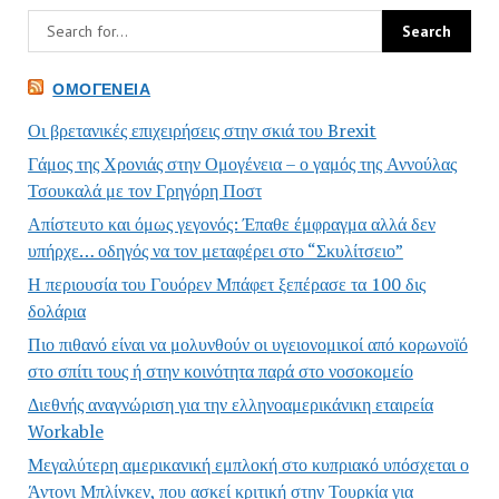
ΟΜΟΓΈΝΕΙΑ
Οι βρετανικές επιχειρήσεις στην σκιά του Brexit
Γάμος της Χρονιάς στην Ομογένεια – ο γαμός της Αννούλας
Τσουκαλά με τον Γρηγόρη Ποστ
Απίστευτο και όμως γεγονός: Έπαθε έμφραγμα αλλά δεν
υπήρχε… οδηγός να τον μεταφέρει στο “Σκυλίτσειο”
Η περιουσία του Γουόρεν Μπάφετ ξεπέρασε τα 100 δις
δολάρια
Πιο πιθανό είναι να μολυνθούν οι υγειονομικοί από κορωνοϊό
στο σπίτι τους ή στην κοινότητα παρά στο νοσοκομείο
Διεθνής αναγνώριση για την ελληνοαμερικάνικη εταιρεία
Workable
Μεγαλύτερη αμερικανική εμπλοκή στο κυπριακό υπόσχεται ο
Άντονι Μπλίνκεν, που ασκεί κριτική στην Τουρκία για