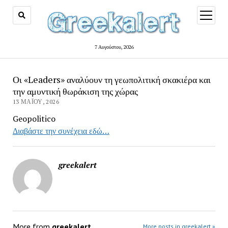
open
menu
7 Αυγούστου, 2026
Οι «Leaders» αναλύουν τη γεωπολιτική σκακιέρα και
την αμυντική θωράκιση της χώρας
13 ΜΑΪ́ΟΥ, 2026
Geopolitico
Διαβάστε την συνέχεια εδώ…
greekalert
More from
greekalert
More posts in greekalert »