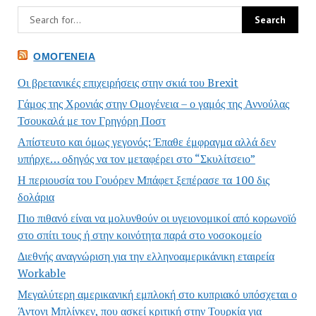
ΟΜΟΓΈΝΕΙΑ
Οι βρετανικές επιχειρήσεις στην σκιά του Brexit
Γάμος της Χρονιάς στην Ομογένεια – ο γαμός της Αννούλας
Τσουκαλά με τον Γρηγόρη Ποστ
Απίστευτο και όμως γεγονός: Έπαθε έμφραγμα αλλά δεν
υπήρχε… οδηγός να τον μεταφέρει στο “Σκυλίτσειο”
Η περιουσία του Γουόρεν Μπάφετ ξεπέρασε τα 100 δις
δολάρια
Πιο πιθανό είναι να μολυνθούν οι υγειονομικοί από κορωνοϊό
στο σπίτι τους ή στην κοινότητα παρά στο νοσοκομείο
Διεθνής αναγνώριση για την ελληνοαμερικάνικη εταιρεία
Workable
Μεγαλύτερη αμερικανική εμπλοκή στο κυπριακό υπόσχεται ο
Άντονι Μπλίνκεν, που ασκεί κριτική στην Τουρκία για