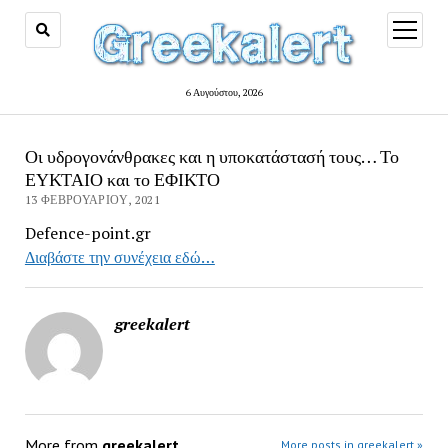
open
menu
6 Αυγούστου, 2026
Οι υδρογονάνθρακες και η υποκατάστασή τους… Το
ΕΥΚΤΑΙΟ και το ΕΦΙΚΤΟ
13 ΦΕΒΡΟΥΑΡΊΟΥ, 2021
Defence-point.gr
Διαβάστε την συνέχεια εδώ…
greekalert
More from
greekalert
More posts in greekalert »