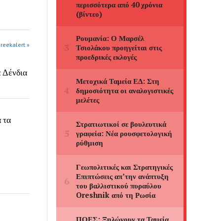
greekalert »
α Δένδια
 τα