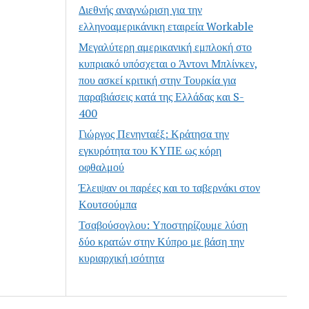
Διεθνής αναγνώριση για την
ελληνοαμερικάνικη εταιρεία Workable
Μεγαλύτερη αμερικανική εμπλοκή στο
κυπριακό υπόσχεται ο Άντονι Μπλίνκεν,
που ασκεί κριτική στην Τουρκία για
παραβιάσεις κατά της Ελλάδας και S-
400
Γιώργος Πενηνταέξ: Κράτησα την
εγκυρότητα του ΚΥΠΕ ως κόρη
οφθαλμού
Έλειψαν οι παρέες και το ταβερνάκι στον
Κουτσούμπα
Τσαβούσογλου: Υποστηρίζουμε λύση
δύο κρατών στην Κύπρο με βάση την
κυριαρχική ισότητα