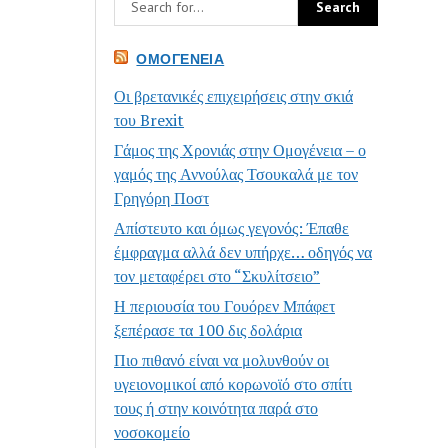
ΟΜΟΓΈΝΕΙΑ
Οι βρετανικές επιχειρήσεις στην σκιά
του Brexit
Γάμος της Χρονιάς στην Ομογένεια – ο
γαμός της Αννούλας Τσουκαλά με τον
Γρηγόρη Ποστ
Απίστευτο και όμως γεγονός: Έπαθε
έμφραγμα αλλά δεν υπήρχε… οδηγός να
τον μεταφέρει στο “Σκυλίτσειο”
Η περιουσία του Γουόρεν Μπάφετ
ξεπέρασε τα 100 δις δολάρια
Πιο πιθανό είναι να μολυνθούν οι
υγειονομικοί από κορωνοϊό στο σπίτι
τους ή στην κοινότητα παρά στο
νοσοκομείο