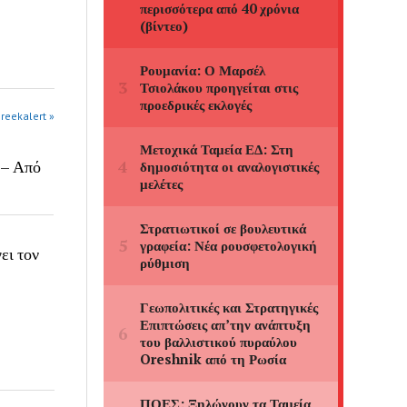
greekalert »
 – Από
ει τον