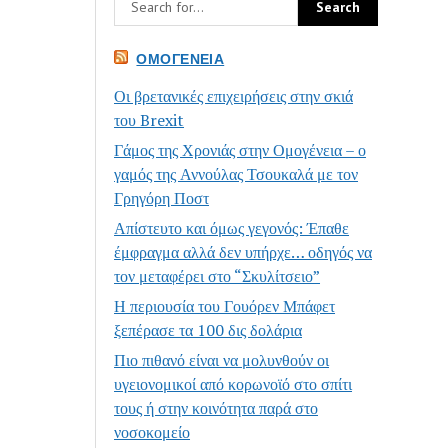
ΟΜΟΓΈΝΕΙΑ
Οι βρετανικές επιχειρήσεις στην σκιά
του Brexit
Γάμος της Χρονιάς στην Ομογένεια – ο
γαμός της Αννούλας Τσουκαλά με τον
Γρηγόρη Ποστ
Απίστευτο και όμως γεγονός: Έπαθε
έμφραγμα αλλά δεν υπήρχε… οδηγός να
τον μεταφέρει στο “Σκυλίτσειο”
Η περιουσία του Γουόρεν Μπάφετ
ξεπέρασε τα 100 δις δολάρια
Πιο πιθανό είναι να μολυνθούν οι
υγειονομικοί από κορωνοϊό στο σπίτι
τους ή στην κοινότητα παρά στο
νοσοκομείο