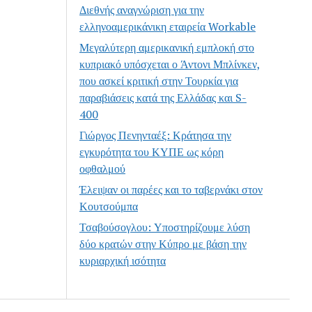
Διεθνής αναγνώριση για την
ελληνοαμερικάνικη εταιρεία Workable
Μεγαλύτερη αμερικανική εμπλοκή στο
κυπριακό υπόσχεται ο Άντονι Μπλίνκεν,
που ασκεί κριτική στην Τουρκία για
παραβιάσεις κατά της Ελλάδας και S-
400
Γιώργος Πενηνταέξ: Κράτησα την
εγκυρότητα του ΚΥΠΕ ως κόρη
οφθαλμού
Έλειψαν οι παρέες και το ταβερνάκι στον
Κουτσούμπα
Τσαβούσογλου: Υποστηρίζουμε λύση
δύο κρατών στην Κύπρο με βάση την
κυριαρχική ισότητα