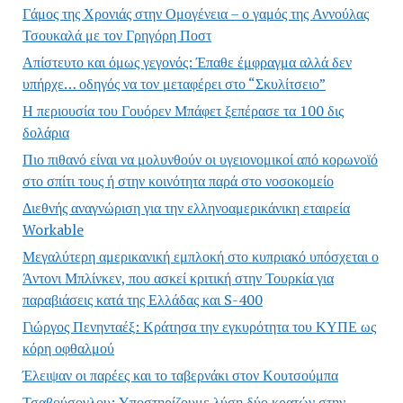
Γάμος της Χρονιάς στην Ομογένεια – ο γαμός της Αννούλας
Τσουκαλά με τον Γρηγόρη Ποστ
Απίστευτο και όμως γεγονός: Έπαθε έμφραγμα αλλά δεν
υπήρχε… οδηγός να τον μεταφέρει στο “Σκυλίτσειο”
Η περιουσία του Γουόρεν Μπάφετ ξεπέρασε τα 100 δις
δολάρια
Πιο πιθανό είναι να μολυνθούν οι υγειονομικοί από κορωνοϊό
στο σπίτι τους ή στην κοινότητα παρά στο νοσοκομείο
Διεθνής αναγνώριση για την ελληνοαμερικάνικη εταιρεία
Workable
Μεγαλύτερη αμερικανική εμπλοκή στο κυπριακό υπόσχεται ο
Άντονι Μπλίνκεν, που ασκεί κριτική στην Τουρκία για
παραβιάσεις κατά της Ελλάδας και S-400
Γιώργος Πενηνταέξ: Κράτησα την εγκυρότητα του ΚΥΠΕ ως
κόρη οφθαλμού
Έλειψαν οι παρέες και το ταβερνάκι στον Κουτσούμπα
Τσαβούσογλου: Υποστηρίζουμε λύση δύο κρατών στην