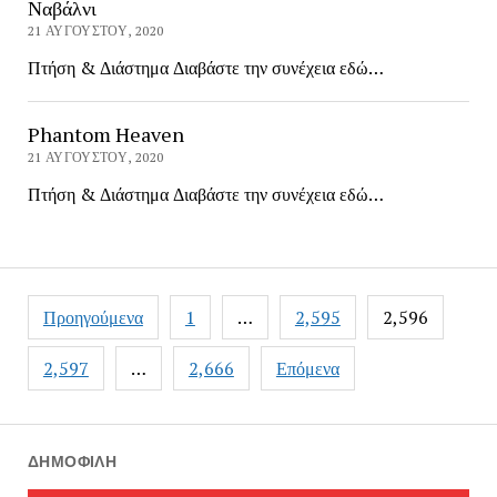
Ναβάλνι
21 ΑΥΓΟΎΣΤΟΥ, 2020
Πτήση & Διάστημα Διαβάστε την συνέχεια εδώ…
Phantom Heaven
21 ΑΥΓΟΎΣΤΟΥ, 2020
Πτήση & Διάστημα Διαβάστε την συνέχεια εδώ…
Πλοήγηση
Προηγούμενα
1
…
2,595
2,596
άρθρων
2,597
…
2,666
Επόμενα
ΔΗΜΟΦΙΛΉ