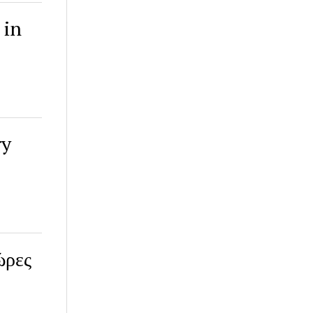
 in
ry
ώρες