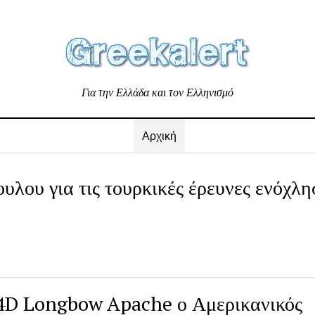
Για την Ελλάδα και τον Ελληνισμό
Αρχική
kalert
υλου για τις τουρκικές έρευνες ενόχλ
64D Longbow Apache ο Αμερικανικός