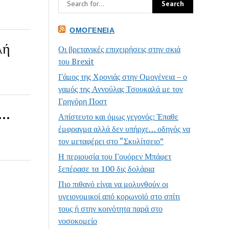
ΟΜΟΓΈΝΕΙΑ
λή
Οι βρετανικές επιχειρήσεις στην σκιά
του Brexit
Γάμος της Χρονιάς στην Ομογένεια – ο
γαμός της Αννούλας Τσουκαλά με τον
Γρηγόρη Ποστ
ι…
Απίστευτο και όμως γεγονός: Έπαθε
έμφραγμα αλλά δεν υπήρχε… οδηγός να
τον μεταφέρει στο “Σκυλίτσειο”
Η περιουσία του Γουόρεν Μπάφετ
ξεπέρασε τα 100 δις δολάρια
Πιο πιθανό είναι να μολυνθούν οι
υγειονομικοί από κορωνοϊό στο σπίτι
τους ή στην κοινότητα παρά στο
νοσοκομείο