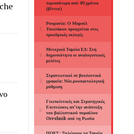
ache
ένο