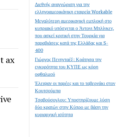
Διεθνής αναγνώριση για την
ελληνοαμερικάνικη εταιρεία Workable
Μεγαλύτερη αμερικανική εμπλοκή στο
κυπριακό υπόσχεται ο Άντονι Μπλίνκεν,
που ασκεί κριτική στην Τουρκία για
παραβιάσεις κατά της Ελλάδας και S-
400
t ax
Γιώργος Πενηνταέξ: Κράτησα την
εγκυρότητα του ΚΥΠΕ ως κόρη
οφθαλμού
Έλειψαν οι παρέες και το ταβερνάκι στον
Κουτσούμπα
ive
Τσαβούσογλου: Υποστηρίζουμε λύση
δύο κρατών στην Κύπρο με βάση την
κυριαρχική ισότητα