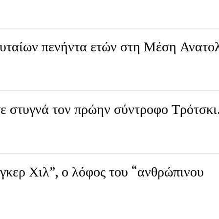
ευταίων πενήντα ετών στη Μέση Ανατο
ε στυγνά τον πρώην σύντροφο Τρότσκ
κερ Χιλ”, ο λόφος του “ανθρώπινου