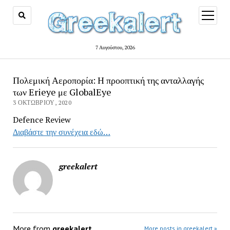
open
menu
7 Αυγούστου, 2026
Πολεμική Αεροπορία: Η προοπτική της ανταλλαγής
των Erieye με GlobalEye
3 ΟΚΤΩΒΡΊΟΥ, 2020
Defence Review
Διαβάστε την συνέχεια εδώ…
greekalert
More from
greekalert
More posts in greekalert »