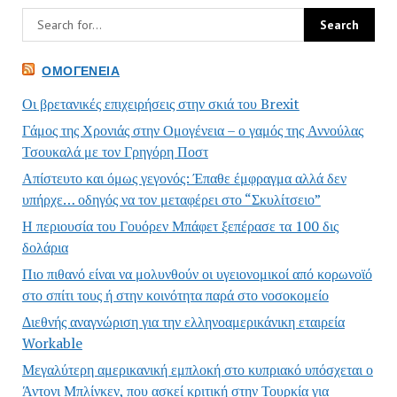
ΟΜΟΓΈΝΕΙΑ
Οι βρετανικές επιχειρήσεις στην σκιά του Brexit
Γάμος της Χρονιάς στην Ομογένεια – ο γαμός της Αννούλας
Τσουκαλά με τον Γρηγόρη Ποστ
Απίστευτο και όμως γεγονός: Έπαθε έμφραγμα αλλά δεν
υπήρχε… οδηγός να τον μεταφέρει στο “Σκυλίτσειο”
Η περιουσία του Γουόρεν Μπάφετ ξεπέρασε τα 100 δις
δολάρια
Πιο πιθανό είναι να μολυνθούν οι υγειονομικοί από κορωνοϊό
στο σπίτι τους ή στην κοινότητα παρά στο νοσοκομείο
Διεθνής αναγνώριση για την ελληνοαμερικάνικη εταιρεία
Workable
Μεγαλύτερη αμερικανική εμπλοκή στο κυπριακό υπόσχεται ο
Άντονι Μπλίνκεν, που ασκεί κριτική στην Τουρκία για