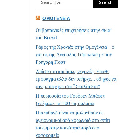
ΟΜΟΓΈΝΕΙΑ
Οι βρετανικές επιχειρήσεις στην σκιά
του Brexit
Γάμος της Χρονιάς στην Ομογένεια – ο
γαμός της Αννούλας Τσουκαλά με τον
Γρηγόρη Ποστ
Απίστευτο και όμως γεγονός: Έπαθε
έμφραγμα αλλά δεν υπήρχε… οδηγός να
τον μεταφέρει στο “Σκυλίτσειο”
Η περιουσία του Γουόρεν Μπάφετ
ξεπέρασε τα 100 δις δολάρια
Πιο πιθανό είναι να μολυνθούν οι
υγειονομικοί από κορωνοϊό στο σπίτι
τους ή στην κοινότητα παρά στο
νοσοκομείο