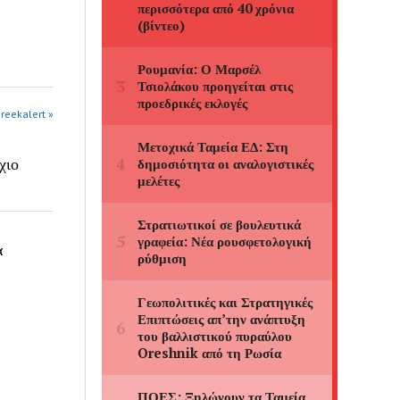
greekalert »
χιο
α