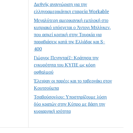
Διεθνής αναγνώριση για την
ελληνοαμερικάνικη εταιρεία Workable
Μεγαλύτερη αμερικανική εμπλοκή στο
κυπριακό υπόσχεται ο Άντονι Μπλίνκεν,
που ασκεί κριτική στην Τουρκία για
παραβιάσεις κατά της Ελλάδας και S-
400
Γιώργος Πενηνταέξ: Κράτησα την
εγκυρότητα του ΚΥΠΕ ως κόρη
οφθαλμού
Έλειψαν οι παρέες και το ταβερνάκι στον
Κουτσούμπα
Τσαβούσογλου: Υποστηρίζουμε λύση
δύο κρατών στην Κύπρο με βάση την
κυριαρχική ισότητα