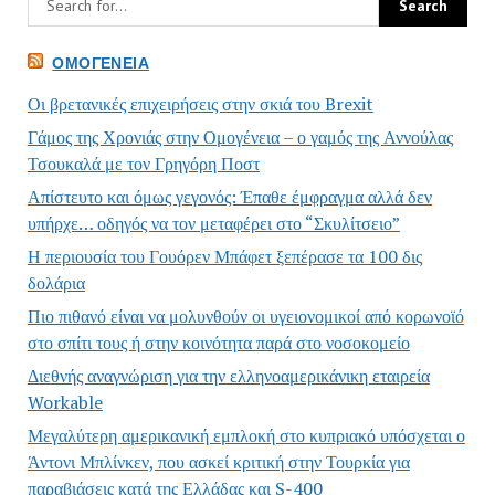
ΟΜΟΓΈΝΕΙΑ
Οι βρετανικές επιχειρήσεις στην σκιά του Brexit
Γάμος της Χρονιάς στην Ομογένεια – ο γαμός της Αννούλας
Τσουκαλά με τον Γρηγόρη Ποστ
Απίστευτο και όμως γεγονός: Έπαθε έμφραγμα αλλά δεν
υπήρχε… οδηγός να τον μεταφέρει στο “Σκυλίτσειο”
Η περιουσία του Γουόρεν Μπάφετ ξεπέρασε τα 100 δις
δολάρια
Πιο πιθανό είναι να μολυνθούν οι υγειονομικοί από κορωνοϊό
στο σπίτι τους ή στην κοινότητα παρά στο νοσοκομείο
Διεθνής αναγνώριση για την ελληνοαμερικάνικη εταιρεία
Workable
Μεγαλύτερη αμερικανική εμπλοκή στο κυπριακό υπόσχεται ο
Άντονι Μπλίνκεν, που ασκεί κριτική στην Τουρκία για
παραβιάσεις κατά της Ελλάδας και S-400