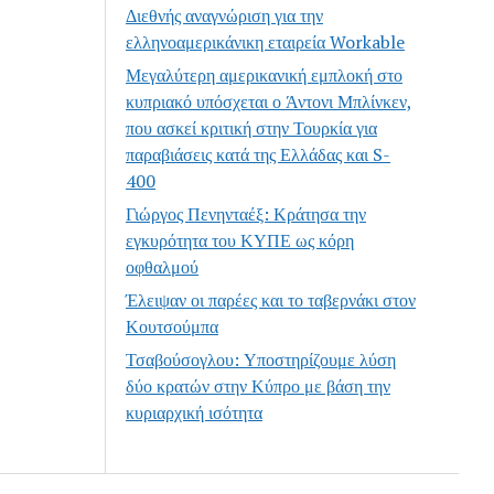
Διεθνής αναγνώριση για την
ελληνοαμερικάνικη εταιρεία Workable
Μεγαλύτερη αμερικανική εμπλοκή στο
κυπριακό υπόσχεται ο Άντονι Μπλίνκεν,
που ασκεί κριτική στην Τουρκία για
παραβιάσεις κατά της Ελλάδας και S-
400
Γιώργος Πενηνταέξ: Κράτησα την
εγκυρότητα του ΚΥΠΕ ως κόρη
οφθαλμού
Έλειψαν οι παρέες και το ταβερνάκι στον
Κουτσούμπα
Τσαβούσογλου: Υποστηρίζουμε λύση
δύο κρατών στην Κύπρο με βάση την
κυριαρχική ισότητα