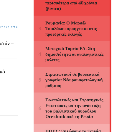
greekalert »
στάν –
ικό