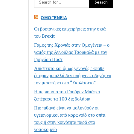
ΟΜΟΓΈΝΕΙΑ
Οι βρετανικές επιχειρήσεις στην σκιά
του Brexit
Γάμος της Χρονιάς στην Ομογένεια – ο
γαμός της Αννούλας Τσουκαλά με τον
Γρηγόρη Ποστ
Απίστευτο και όμως γεγονός: Έπαθε
έμφραγμα αλλά δεν υπήρχε… οδηγός να
τον μεταφέρει στο “Σκυλίτσειο”
Η περιουσία του Γουόρεν Μπάφετ
ξεπέρασε τα 100 δις δολάρια
Πιο πιθανό είναι να μολυνθούν οι
υγειονομικοί από κορωνοϊό στο σπίτι
τους ή στην κοινότητα παρά στο
νοσοκομείο