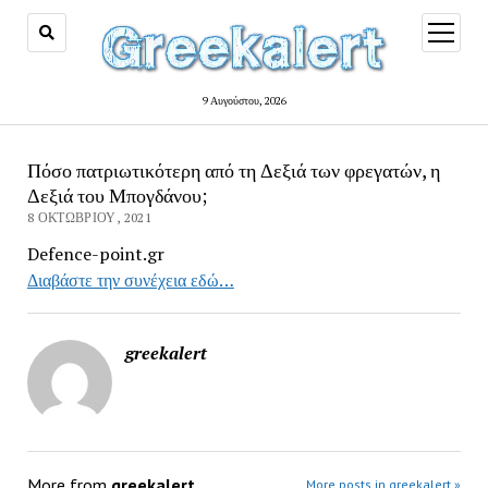
open
menu
9 Αυγούστου, 2026
Πόσο πατριωτικότερη από τη Δεξιά των φρεγατών, η
Δεξιά του Μπογδάνου;
8 ΟΚΤΩΒΡΊΟΥ, 2021
Defence-point.gr
Διαβάστε την συνέχεια εδώ…
greekalert
More from
greekalert
More posts in greekalert »