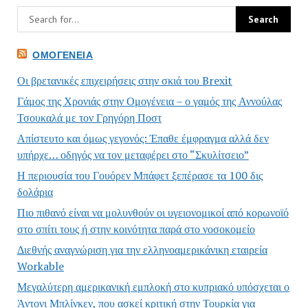
ΟΜΟΓΈΝΕΙΑ
Οι βρετανικές επιχειρήσεις στην σκιά του Brexit
Γάμος της Χρονιάς στην Ομογένεια – ο γαμός της Αννούλας
Τσουκαλά με τον Γρηγόρη Ποστ
Απίστευτο και όμως γεγονός: Έπαθε έμφραγμα αλλά δεν
υπήρχε… οδηγός να τον μεταφέρει στο “Σκυλίτσειο”
Η περιουσία του Γουόρεν Μπάφετ ξεπέρασε τα 100 δις
δολάρια
Πιο πιθανό είναι να μολυνθούν οι υγειονομικοί από κορωνοϊό
στο σπίτι τους ή στην κοινότητα παρά στο νοσοκομείο
Διεθνής αναγνώριση για την ελληνοαμερικάνικη εταιρεία
Workable
Μεγαλύτερη αμερικανική εμπλοκή στο κυπριακό υπόσχεται ο
Άντονι Μπλίνκεν, που ασκεί κριτική στην Τουρκία για