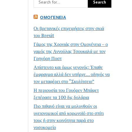
ΟΜΟΓΈΝΕΙΑ
Οι βρετανικές επιχειρήσεις στην σκιά
του Brexit
Γάμος της Χρονιάς στην Ομογένεια – ο
γαμός της Αννούλας Τσουκαλά με τον
Γρηγόρη Ποστ
Απίστευτο και όμως γεγονός: Έπαθε
έμφραγμα αλλά δεν υπήρχε… οδηγός να
τον μεταφέρει στο “Σκυλίτσειο”
Η περιουσία του Γουόρεν Μπάφετ
ξεπέρασε τα 100 δις δολάρια
Πιο πιθανό είναι να μολυνθούν οι
υγειονομικοί από κορωνοϊό στο σπίτι
τους ή στην κοινότητα παρά στο
νοσοκομείο