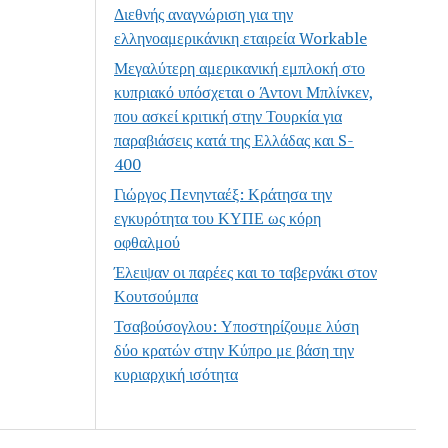
Διεθνής αναγνώριση για την
ελληνοαμερικάνικη εταιρεία Workable
Μεγαλύτερη αμερικανική εμπλοκή στο
κυπριακό υπόσχεται ο Άντονι Μπλίνκεν,
που ασκεί κριτική στην Τουρκία για
παραβιάσεις κατά της Ελλάδας και S-
400
Γιώργος Πενηνταέξ: Κράτησα την
εγκυρότητα του ΚΥΠΕ ως κόρη
οφθαλμού
Έλειψαν οι παρέες και το ταβερνάκι στον
Κουτσούμπα
Τσαβούσογλου: Υποστηρίζουμε λύση
δύο κρατών στην Κύπρο με βάση την
κυριαρχική ισότητα