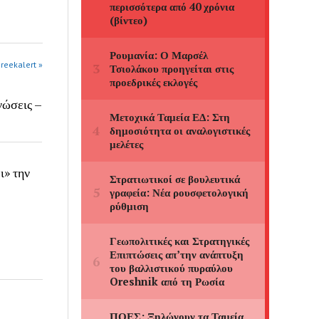
greekalert »
νώσεις –
» την