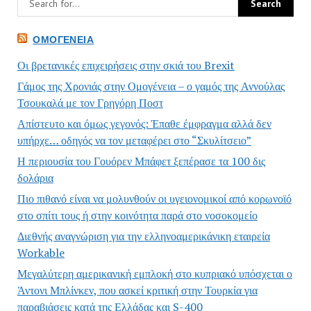
ΟΜΟΓΈΝΕΙΑ
Οι βρετανικές επιχειρήσεις στην σκιά του Brexit
Γάμος της Χρονιάς στην Ομογένεια – ο γαμός της Αννούλας
Τσουκαλά με τον Γρηγόρη Ποστ
Απίστευτο και όμως γεγονός: Έπαθε έμφραγμα αλλά δεν
υπήρχε… οδηγός να τον μεταφέρει στο “Σκυλίτσειο”
Η περιουσία του Γουόρεν Μπάφετ ξεπέρασε τα 100 δις
δολάρια
Πιο πιθανό είναι να μολυνθούν οι υγειονομικοί από κορωνοϊό
στο σπίτι τους ή στην κοινότητα παρά στο νοσοκομείο
Διεθνής αναγνώριση για την ελληνοαμερικάνικη εταιρεία
Workable
Μεγαλύτερη αμερικανική εμπλοκή στο κυπριακό υπόσχεται ο
Άντονι Μπλίνκεν, που ασκεί κριτική στην Τουρκία για
παραβιάσεις κατά της Ελλάδας και S-400