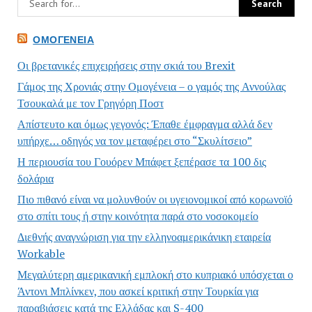
ΟΜΟΓΈΝΕΙΑ
Οι βρετανικές επιχειρήσεις στην σκιά του Brexit
Γάμος της Χρονιάς στην Ομογένεια – ο γαμός της Αννούλας
Τσουκαλά με τον Γρηγόρη Ποστ
Απίστευτο και όμως γεγονός: Έπαθε έμφραγμα αλλά δεν
υπήρχε… οδηγός να τον μεταφέρει στο “Σκυλίτσειο”
Η περιουσία του Γουόρεν Μπάφετ ξεπέρασε τα 100 δις
δολάρια
Πιο πιθανό είναι να μολυνθούν οι υγειονομικοί από κορωνοϊό
στο σπίτι τους ή στην κοινότητα παρά στο νοσοκομείο
Διεθνής αναγνώριση για την ελληνοαμερικάνικη εταιρεία
Workable
Μεγαλύτερη αμερικανική εμπλοκή στο κυπριακό υπόσχεται ο
Άντονι Μπλίνκεν, που ασκεί κριτική στην Τουρκία για
παραβιάσεις κατά της Ελλάδας και S-400