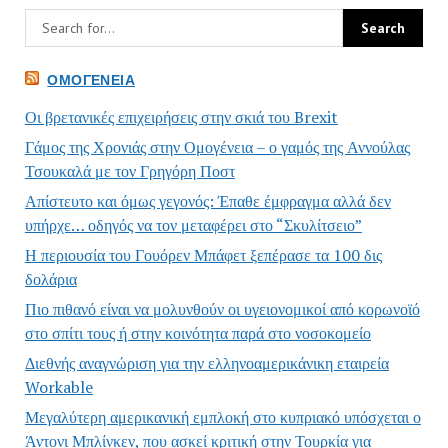
ΟΜΟΓΈΝΕΙΑ
Οι βρετανικές επιχειρήσεις στην σκιά του Brexit
Γάμος της Χρονιάς στην Ομογένεια – ο γαμός της Αννούλας
Τσουκαλά με τον Γρηγόρη Ποστ
Απίστευτο και όμως γεγονός: Έπαθε έμφραγμα αλλά δεν
υπήρχε… οδηγός να τον μεταφέρει στο “Σκυλίτσειο”
Η περιουσία του Γουόρεν Μπάφετ ξεπέρασε τα 100 δις
δολάρια
Πιο πιθανό είναι να μολυνθούν οι υγειονομικοί από κορωνοϊό
στο σπίτι τους ή στην κοινότητα παρά στο νοσοκομείο
Διεθνής αναγνώριση για την ελληνοαμερικάνικη εταιρεία
Workable
Μεγαλύτερη αμερικανική εμπλοκή στο κυπριακό υπόσχεται ο
Άντονι Μπλίνκεν, που ασκεί κριτική στην Τουρκία για