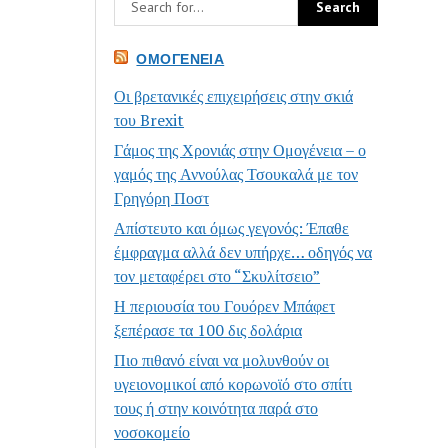
ΟΜΟΓΈΝΕΙΑ
Οι βρετανικές επιχειρήσεις στην σκιά
του Brexit
Γάμος της Χρονιάς στην Ομογένεια – ο
γαμός της Αννούλας Τσουκαλά με τον
Γρηγόρη Ποστ
Απίστευτο και όμως γεγονός: Έπαθε
έμφραγμα αλλά δεν υπήρχε… οδηγός να
τον μεταφέρει στο “Σκυλίτσειο”
Η περιουσία του Γουόρεν Μπάφετ
ξεπέρασε τα 100 δις δολάρια
Πιο πιθανό είναι να μολυνθούν οι
υγειονομικοί από κορωνοϊό στο σπίτι
τους ή στην κοινότητα παρά στο
νοσοκομείο