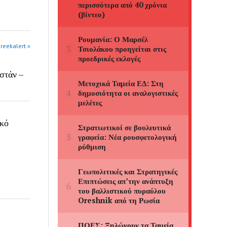
greekalert »
στάν –
ικό