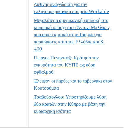
Διεθνής αναγνώριση για την
ελληνοαμερικάνικη εταιρεία Workable
Μεγαλύτερη αμερικανική εμπλοκή στο
κυπριακό υπόσχεται ο Άντονι Μπλίνκεν,
που ασκεί κριτική στην Τουρκία για
παραβιάσεις κατά της Ελλάδας και S-
400
Γιώργος Πενηνταέξ: Κράτησα την
εγκυρότητα του ΚΥΠΕ ως κόρη
οφθαλμού
Έλειψαν οι παρέες και το ταβερνάκι στον
Κουτσούμπα
Τσαβούσογλου: Υποστηρίζουμε λύση
δύο κρατών στην Κύπρο με βάση την
κυριαρχική ισότητα