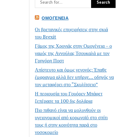
ΟΜΟΓΈΝΕΙΑ
Οι βρετανικές επιχειρήσεις στην σκιά
του Brexit
Γάμος της Χρονιάς στην Ομογένεια – ο
γαμός της Αννούλας Τσουκαλά με τον
Γρηγόρη Ποστ
Απίστευτο και όμως γεγονός: Έπαθε
έμφραγμα αλλά δεν υπήρχε… οδηγός να
τον μεταφέρει στο “Σκυλίτσειο”
Η περιουσία του Γουόρεν Μπάφετ
ξεπέρασε τα 100 δις δολάρια
Πιο πιθανό είναι να μολυνθούν οι
υγειονομικοί από κορωνοϊό στο σπίτι
τους ή στην κοινότητα παρά στο
νοσοκομείο