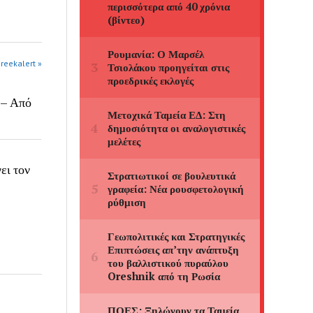
greekalert »
 – Από
ει τον