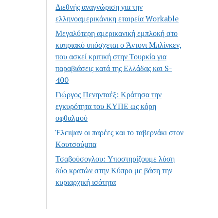
Διεθνής αναγνώριση για την
ελληνοαμερικάνικη εταιρεία Workable
Μεγαλύτερη αμερικανική εμπλοκή στο
κυπριακό υπόσχεται ο Άντονι Μπλίνκεν,
που ασκεί κριτική στην Τουρκία για
παραβιάσεις κατά της Ελλάδας και S-
400
Γιώργος Πενηνταέξ: Κράτησα την
εγκυρότητα του ΚΥΠΕ ως κόρη
οφθαλμού
Έλειψαν οι παρέες και το ταβερνάκι στον
Κουτσούμπα
Τσαβούσογλου: Υποστηρίζουμε λύση
δύο κρατών στην Κύπρο με βάση την
κυριαρχική ισότητα