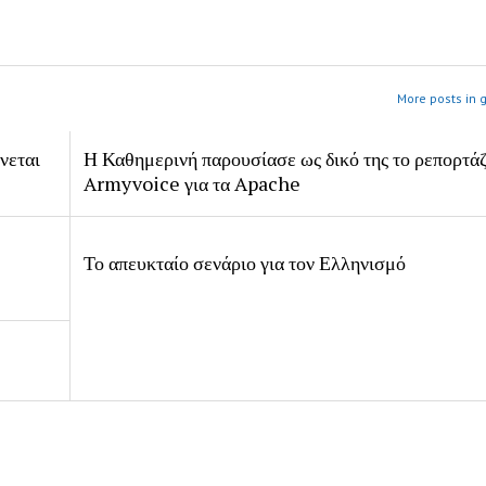
More posts in 
νεται
Η Καθημερινή παρουσίασε ως δικό της το ρεπορτάζ
Armyvoice για τα Apache
Το απευκταίο σενάριο για τον Ελληνισμό