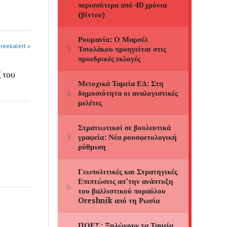
greekalert »
 του