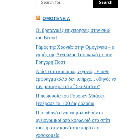
ΟΜΟΓΈΝΕΙΑ
Οι βρετανικές επιχειρήσεις στην σκιά
του Brexit
Γάμος της Χρονιάς στην Ομογένεια – ο
γαμός της Αννούλας Τσουκαλά με τον
Γρηγόρη Ποστ
Απίστευτο και όμως γεγονός: Έπαθε
έμφραγμα αλλά δεν υπήρχε… οδηγός να
τον μεταφέρει στο “Σκυλίτσειο”
Η περιουσία του Γουόρεν Μπάφετ
ξεπέρασε τα 100 δις δολάρια
Πιο πιθανό είναι να μολυνθούν οι
υγειονομικοί από κορωνοϊό στο σπίτι
τους ή στην κοινότητα παρά στο
νοσοκομείο