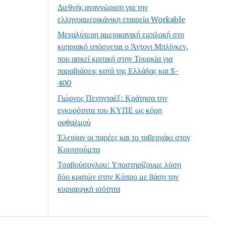
Διεθνής αναγνώριση για την
ελληνοαμερικάνικη εταιρεία Workable
Μεγαλύτερη αμερικανική εμπλοκή στο
κυπριακό υπόσχεται ο Άντονι Μπλίνκεν,
που ασκεί κριτική στην Τουρκία για
παραβιάσεις κατά της Ελλάδας και S-
400
Γιώργος Πενηνταέξ: Κράτησα την
εγκυρότητα του ΚΥΠΕ ως κόρη
οφθαλμού
Έλειψαν οι παρέες και το ταβερνάκι στον
Κουτσούμπα
Τσαβούσογλου: Υποστηρίζουμε λύση
δύο κρατών στην Κύπρο με βάση την
κυριαρχική ισότητα