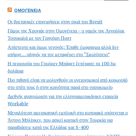
ΟΜΟΓΈΝΕΙΑ
Οι βρετανικές επιχειρήσεις στην σκιά του Brexit
Γάμος της Χρονιάς στην Ομογένεια – ο γαμός της Αννούλας
Τσουκαλά με τον Γρηγόρη Ποστ
Απίστευτο και όμως γεγονός: Έπαθε έμφραγμα αλλά δεν
υπήρχε… οδηγός να τον μεταφέρει στο “Σκυλίτσειο”
Η περιουσία του Γουόρεν Μπάφετ ξεπέρασε τα 100 δις
δολάρια
Πιο πιθανό είναι να μολυνθούν οι υγειονομικοί από κορωνοϊό
στο σπίτι τους ή στην κοινότητα παρά στο νοσοκομείο
Διεθνής αναγνώριση για την ελληνοαμερικάνικη εταιρεία
Workable
Μεγαλύτερη αμερικανική εμπλοκή στο κυπριακό υπόσχεται ο
Άντονι Μπλίνκεν, που ασκεί κριτική στην Τουρκία για
παραβιάσεις κατά της Ελλάδας και S-400