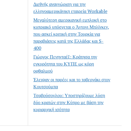
Διεθνής αναγνώριση για την
ελληνοαμερικάνικη εταιρεία Workable
Μεγαλύτερη αμερικανική εμπλοκή στο
κυπριακό υπόσχεται ο Άντονι Μπλίνκεν,
που ασκεί κριτική στην Τουρκία για
παραβιάσεις κατά της Ελλάδας και S-
400
Γιώργος Πενηνταέξ: Κράτησα την
εγκυρότητα του ΚΥΠΕ ως κόρη
οφθαλμού
Έλειψαν οι παρέες και το ταβερνάκι στον
Κουτσούμπα
Τσαβούσογλου: Υποστηρίζουμε λύση
δύο κρατών στην Κύπρο με βάση την
κυριαρχική ισότητα