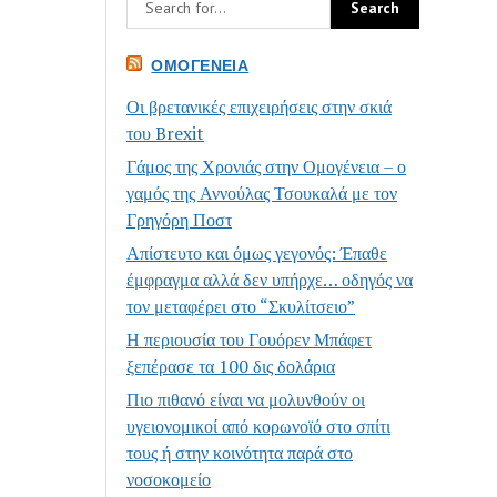
ΟΜΟΓΈΝΕΙΑ
Οι βρετανικές επιχειρήσεις στην σκιά
του Brexit
Γάμος της Χρονιάς στην Ομογένεια – ο
γαμός της Αννούλας Τσουκαλά με τον
Γρηγόρη Ποστ
Απίστευτο και όμως γεγονός: Έπαθε
έμφραγμα αλλά δεν υπήρχε… οδηγός να
τον μεταφέρει στο “Σκυλίτσειο”
Η περιουσία του Γουόρεν Μπάφετ
ξεπέρασε τα 100 δις δολάρια
Πιο πιθανό είναι να μολυνθούν οι
υγειονομικοί από κορωνοϊό στο σπίτι
τους ή στην κοινότητα παρά στο
νοσοκομείο