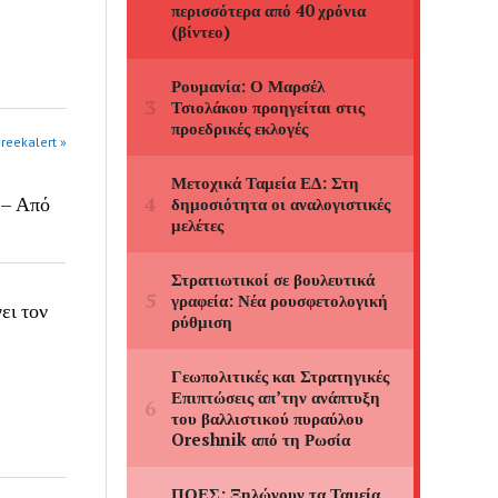
greekalert »
 – Από
ει τον