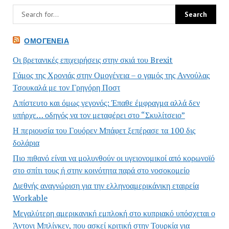
ΟΜΟΓΈΝΕΙΑ
Οι βρετανικές επιχειρήσεις στην σκιά του Brexit
Γάμος της Χρονιάς στην Ομογένεια – ο γαμός της Αννούλας
Τσουκαλά με τον Γρηγόρη Ποστ
Απίστευτο και όμως γεγονός: Έπαθε έμφραγμα αλλά δεν
υπήρχε… οδηγός να τον μεταφέρει στο “Σκυλίτσειο”
Η περιουσία του Γουόρεν Μπάφετ ξεπέρασε τα 100 δις
δολάρια
Πιο πιθανό είναι να μολυνθούν οι υγειονομικοί από κορωνοϊό
στο σπίτι τους ή στην κοινότητα παρά στο νοσοκομείο
Διεθνής αναγνώριση για την ελληνοαμερικάνικη εταιρεία
Workable
Μεγαλύτερη αμερικανική εμπλοκή στο κυπριακό υπόσχεται ο
Άντονι Μπλίνκεν, που ασκεί κριτική στην Τουρκία για