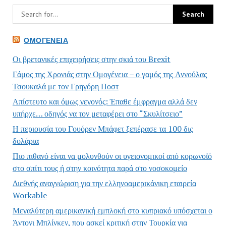
ΟΜΟΓΈΝΕΙΑ
Οι βρετανικές επιχειρήσεις στην σκιά του Brexit
Γάμος της Χρονιάς στην Ομογένεια – ο γαμός της Αννούλας
Τσουκαλά με τον Γρηγόρη Ποστ
Απίστευτο και όμως γεγονός: Έπαθε έμφραγμα αλλά δεν
υπήρχε… οδηγός να τον μεταφέρει στο “Σκυλίτσειο”
Η περιουσία του Γουόρεν Μπάφετ ξεπέρασε τα 100 δις
δολάρια
Πιο πιθανό είναι να μολυνθούν οι υγειονομικοί από κορωνοϊό
στο σπίτι τους ή στην κοινότητα παρά στο νοσοκομείο
Διεθνής αναγνώριση για την ελληνοαμερικάνικη εταιρεία
Workable
Μεγαλύτερη αμερικανική εμπλοκή στο κυπριακό υπόσχεται ο
Άντονι Μπλίνκεν, που ασκεί κριτική στην Τουρκία για