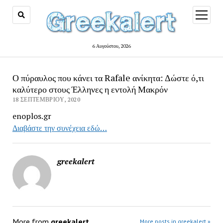
open
menu
6 Αυγούστου, 2026
Ο πύραυλος που κάνει τα Rafale ανίκητα: Δώστε ό,τι
καλύτερο στους Έλληνες η εντολή Μακρόν
18 ΣΕΠΤΕΜΒΡΊΟΥ, 2020
enoplos.gr
Διαβάστε την συνέχεια εδώ…
greekalert
More from
greekalert
More posts in greekalert »