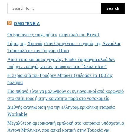
ΟΜΟΓΈΝΕΙΑ
Οι βρετανικές επιχειρήσεις στην σκιά του Brexit
Γάμος της Χρονιάς στην Ομογένεια – ο γαμός της Αννούλας
Τσουκαλά με τον Γρηγόρη Ποστ
Απίστευτο και όμως γεγονός: Έπαθε έμφραγμα αλλά δεν
υπήρχε… οδηγός να τον μεταφέρει στο “Σκυλίτσειο”
Η περιουσία του Γουόρεν Μπάφετ ξεπέρασε τα 100 δις
δολάρια
Πιο πιθανό είναι να μολυνθούν οι υγειονομικοί από κορωνοϊό
στο σπίτι τους ή στην κοινότητα παρά στο νοσοκομείο
Διεθνής αναγνώριση για την ελληνοαμερικάνικη εταιρεία
Workable
Μεγαλύτερη αμερικανική εμπλοκή στο κυπριακό υπόσχεται ο
Άντονι Μπλίνκεν, που ασκεί κριτική στην Τουρκία για