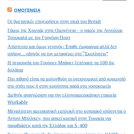
ΟΜΟΓΈΝΕΙΑ
Οι βρετανικές επιχειρήσεις στην σκιά του Brexit
Γάμος της Χρονιάς στην Ομογένεια – ο γαμός της Αννούλας
Τσουκαλά με τον Γρηγόρη Ποστ
Απίστευτο και όμως γεγονός: Έπαθε έμφραγμα αλλά δεν
υπήρχε… οδηγός να τον μεταφέρει στο “Σκυλίτσειο”
Η περιουσία του Γουόρεν Μπάφετ ξεπέρασε τα 100 δις
δολάρια
Πιο πιθανό είναι να μολυνθούν οι υγειονομικοί από κορωνοϊό
στο σπίτι τους ή στην κοινότητα παρά στο νοσοκομείο
Διεθνής αναγνώριση για την ελληνοαμερικάνικη εταιρεία
Workable
Μεγαλύτερη αμερικανική εμπλοκή στο κυπριακό υπόσχεται ο
Άντονι Μπλίνκεν, που ασκεί κριτική στην Τουρκία για
παραβιάσεις κατά της Ελλάδας και S-400