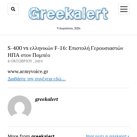
open
menu
9 Αυγούστου, 2026
S-400 vs ελληνικών F-16: Επιστολή Γερουσιαστών
ΗΠΑ στον Πομπέο
8 ΟΚΤΩΒΡΊΟΥ, 2020
www.armyvoice.gr
Διαβάστε την συνέχεια εδώ…
greekalert
More from
greekalert
More posts in greekalert »