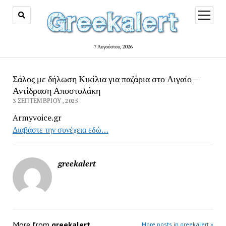
open
menu
7 Αυγούστου, 2026
Σάλος με δήλωση Κικίλια για παζάρια στο Αιγαίο –
Αντίδραση Αποστολάκη
3 ΣΕΠΤΕΜΒΡΊΟΥ, 2025
Armyvoice.gr
Διαβάστε την συνέχεια εδώ…
greekalert
More from
greekalert
More posts in greekalert »