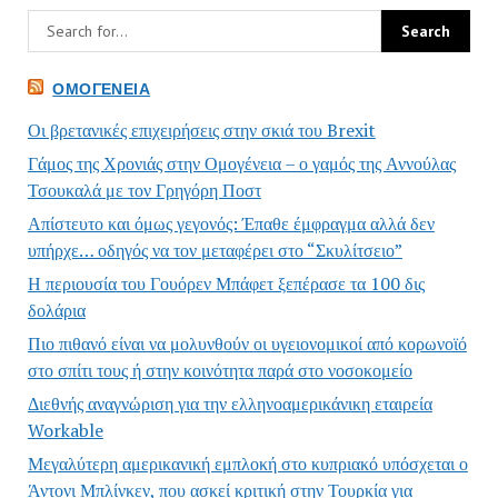
ΟΜΟΓΈΝΕΙΑ
Οι βρετανικές επιχειρήσεις στην σκιά του Brexit
Γάμος της Χρονιάς στην Ομογένεια – ο γαμός της Αννούλας
Τσουκαλά με τον Γρηγόρη Ποστ
Απίστευτο και όμως γεγονός: Έπαθε έμφραγμα αλλά δεν
υπήρχε… οδηγός να τον μεταφέρει στο “Σκυλίτσειο”
Η περιουσία του Γουόρεν Μπάφετ ξεπέρασε τα 100 δις
δολάρια
Πιο πιθανό είναι να μολυνθούν οι υγειονομικοί από κορωνοϊό
στο σπίτι τους ή στην κοινότητα παρά στο νοσοκομείο
Διεθνής αναγνώριση για την ελληνοαμερικάνικη εταιρεία
Workable
Μεγαλύτερη αμερικανική εμπλοκή στο κυπριακό υπόσχεται ο
Άντονι Μπλίνκεν, που ασκεί κριτική στην Τουρκία για