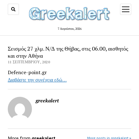
open
menu
7 Αυγούστου, 2026
Σεισμός 27 χλμ. Ν/Δ της Θήβας, στις 06.00, αισθητός
και στην Αθήνα
11 ΣΕΠΤΕΜΒΡΊΟΥ, 2020
Defence-point.gr
Διαβάστε την συνέχεια εδώ…
greekalert
More from
greekalert
More posts in greekalert »