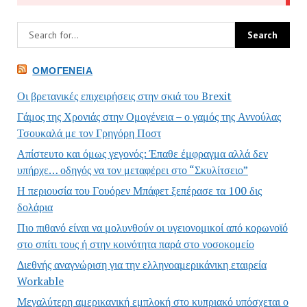
ΟΜΟΓΈΝΕΙΑ
Οι βρετανικές επιχειρήσεις στην σκιά του Brexit
Γάμος της Χρονιάς στην Ομογένεια – ο γαμός της Αννούλας
Τσουκαλά με τον Γρηγόρη Ποστ
Απίστευτο και όμως γεγονός: Έπαθε έμφραγμα αλλά δεν
υπήρχε… οδηγός να τον μεταφέρει στο “Σκυλίτσειο”
Η περιουσία του Γουόρεν Μπάφετ ξεπέρασε τα 100 δις
δολάρια
Πιο πιθανό είναι να μολυνθούν οι υγειονομικοί από κορωνοϊό
στο σπίτι τους ή στην κοινότητα παρά στο νοσοκομείο
Διεθνής αναγνώριση για την ελληνοαμερικάνικη εταιρεία
Workable
Μεγαλύτερη αμερικανική εμπλοκή στο κυπριακό υπόσχεται ο