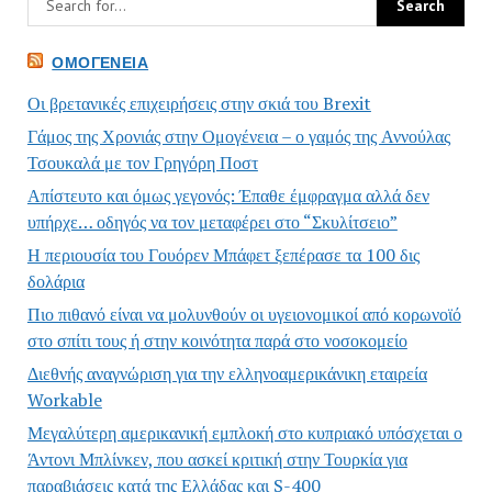
ΟΜΟΓΈΝΕΙΑ
Οι βρετανικές επιχειρήσεις στην σκιά του Brexit
Γάμος της Χρονιάς στην Ομογένεια – ο γαμός της Αννούλας
Τσουκαλά με τον Γρηγόρη Ποστ
Απίστευτο και όμως γεγονός: Έπαθε έμφραγμα αλλά δεν
υπήρχε… οδηγός να τον μεταφέρει στο “Σκυλίτσειο”
Η περιουσία του Γουόρεν Μπάφετ ξεπέρασε τα 100 δις
δολάρια
Πιο πιθανό είναι να μολυνθούν οι υγειονομικοί από κορωνοϊό
στο σπίτι τους ή στην κοινότητα παρά στο νοσοκομείο
Διεθνής αναγνώριση για την ελληνοαμερικάνικη εταιρεία
Workable
Μεγαλύτερη αμερικανική εμπλοκή στο κυπριακό υπόσχεται ο
Άντονι Μπλίνκεν, που ασκεί κριτική στην Τουρκία για
παραβιάσεις κατά της Ελλάδας και S-400