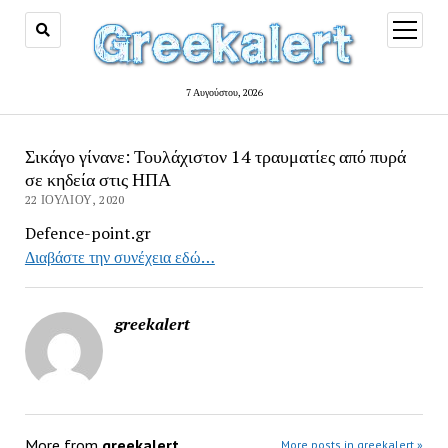
open
menu
7 Αυγούστου, 2026
Σικάγο γίνανε: Τουλάχιστον 14 τραυματίες από πυρά
σε κηδεία στις ΗΠΑ
22 ΙΟΥΛΊΟΥ, 2020
Defence-point.gr
Διαβάστε την συνέχεια εδώ…
greekalert
More from
greekalert
More posts in greekalert »