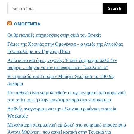
ΟΜΟΓΈΝΕΙΑ
Οι βρετανικές επιχειρήσεις στην σκιά του Brexit
Γάμος της Χρονιάς στην Ομογένεια – ο γαμός της Αννούλας
Τσουκαλά με τον Γρηγόρη Ποστ
Απίστευτο και όμως γεγονός: Έπαθε έμφραγμα αλλά δεν
υπήρχε… οδηγός να τον μεταφέρει στο “Σκυλίτσειο”
Η περιουσία του Γουόρεν Μπάφετ ξεπέρασε τα 100 δις
δολάρια
Πιο πιθανό είναι να μολυνθούν οι υγειονομικοί από κορωνοϊό
στο σπίτι τους ή στην κοινότητα παρά στο νοσοκομείο
Διεθνής αναγνώριση για την ελληνοαμερικάνικη εταιρεία
Workable
Μεγαλύτερη αμερικανική εμπλοκή στο κυπριακό υπόσχεται ο
Άντονι Μπλίνκεν, που ασκεί κριτική στην Τουρκία για