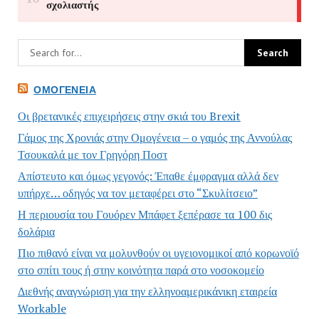
ΟΜΟΓΈΝΕΙΑ
Οι βρετανικές επιχειρήσεις στην σκιά του Brexit
Γάμος της Χρονιάς στην Ομογένεια – ο γαμός της Αννούλας
Τσουκαλά με τον Γρηγόρη Ποστ
Απίστευτο και όμως γεγονός: Έπαθε έμφραγμα αλλά δεν
υπήρχε… οδηγός να τον μεταφέρει στο “Σκυλίτσειο”
Η περιουσία του Γουόρεν Μπάφετ ξεπέρασε τα 100 δις
δολάρια
Πιο πιθανό είναι να μολυνθούν οι υγειονομικοί από κορωνοϊό
στο σπίτι τους ή στην κοινότητα παρά στο νοσοκομείο
Διεθνής αναγνώριση για την ελληνοαμερικάνικη εταιρεία
Workable