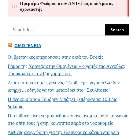
ΟΜΟΓΈΝΕΙΑ
Οι βρετανικές επιχειρήσεις στην σκιά του Brexit
Γάμος της Χρονιάς στην Ομογένεια – ο γαμός της Αννούλας
Τσουκαλά με τον Γρηγόρη Ποστ
Απίστευτο και όμως γεγονός: Έπαθε έμφραγμα αλλά δεν
υπήρχε… οδηγός να τον μεταφέρει στο “Σκυλίτσειο”
Η περιουσία του Γουόρεν Μπάφετ ξεπέρασε τα 100 δις
δολάρια
Πιο πιθανό είναι να μολυνθούν οι υγειονομικοί από κορωνοϊό
στο σπίτι τους ή στην κοινότητα παρά στο νοσοκομείο
Διεθνής αναγνώριση για την ελληνοαμερικάνικη εταιρεία