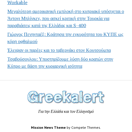
Workable
Μεγαλύτερη αμερικανική εμπλοκή στο κυπριακό υπόσχεται ο
Άντονι Μπλίνκεν, που ασκεί κριτική στην Τουρκία για
παραβιάσεις κατά της Ελλάδας και S-400
Γιώργος Πενηνταέξ: Κράτησα την εγκυρότητα του ΚΥΠΕ ως
κόρη οφθαλμού
Έλειψαν οι παρέες και το ταβερνάκι στον Κουτσούμπα
Τσαβούσογλου: Υποστηρίζουμε λύση δύο κρατών στην
Κύπρο με βάση την κυριαρχική ισότητα
Για την Ελλάδα και τον Ελληνισμό
Mission News Theme
by Compete Themes.