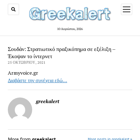
open
menu
10 Αυγούστου, 2026
Σουδάν: Στρατιωτικό πραξικόπημα σε εξέλιξη –
Έκοψαν το ίντερνετ
25 ΟΚΤΩΒΡΊΟΥ, 2021
Armyvoice.gr
Διαβάστε την συνέχεια εδώ…
greekalert
More from
greekalert
More posts in greekalert »