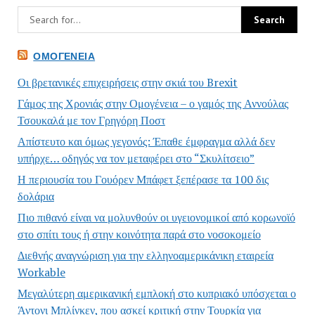
ΟΜΟΓΈΝΕΙΑ
Οι βρετανικές επιχειρήσεις στην σκιά του Brexit
Γάμος της Χρονιάς στην Ομογένεια – ο γαμός της Αννούλας
Τσουκαλά με τον Γρηγόρη Ποστ
Απίστευτο και όμως γεγονός: Έπαθε έμφραγμα αλλά δεν
υπήρχε… οδηγός να τον μεταφέρει στο “Σκυλίτσειο”
Η περιουσία του Γουόρεν Μπάφετ ξεπέρασε τα 100 δις
δολάρια
Πιο πιθανό είναι να μολυνθούν οι υγειονομικοί από κορωνοϊό
στο σπίτι τους ή στην κοινότητα παρά στο νοσοκομείο
Διεθνής αναγνώριση για την ελληνοαμερικάνικη εταιρεία
Workable
Μεγαλύτερη αμερικανική εμπλοκή στο κυπριακό υπόσχεται ο
Άντονι Μπλίνκεν, που ασκεί κριτική στην Τουρκία για