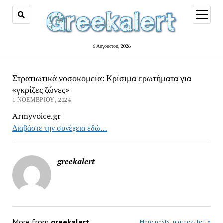
open
menu
6 Αυγούστου, 2026
Στρατιωτικά νοσοκομεία: Κρίσιμα ερωτήματα για
«γκρίζες ζώνες»
1 ΝΟΕΜΒΡΊΟΥ, 2024
Armyvoice.gr
Διαβάστε την συνέχεια εδώ…
greekalert
More from
greekalert
More posts in greekalert »