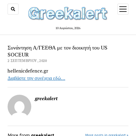
open
menu
10 Αυγούστου, 2026
Συνάντηση Α/ΓΕΕΘΑ με τον διοικητή του US
SOCEUR
2 ΣΕΠΤΕΜΒΡΊΟΥ, 2020
hellenicdefence.gr
Διαβάστε την συνέχεια εδώ…
greekalert
More from
greekalert
More posts in greekalert »