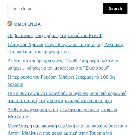
ΟΜΟΓΈΝΕΙΑ
Οι βρετανικές επιχειρήσεις στην σκιά του Brexit
Γάμος της Χρονιάς στην Ομογένεια – ο γαμός της Αννούλας
Τσουκαλά με τον Γρηγόρη Ποστ
Απίστευτο και όμως γεγονός: Έπαθε έμφραγμα αλλά δεν
υπήρχε… οδηγός να τον μεταφέρει στο “Σκυλίτσειο”
Η περιουσία του Γουόρεν Μπάφετ ξεπέρασε τα 100 δις
δολάρια
Πιο πιθανό είναι να μολυνθούν οι υγειονομικοί από κορωνοϊό
στο σπίτι τους ή στην κοινότητα παρά στο νοσοκομείο
Διεθνής αναγνώριση για την ελληνοαμερικάνικη εταιρεία
Workable
Μεγαλύτερη αμερικανική εμπλοκή στο κυπριακό υπόσχεται ο
Άντονι Μπλίνκεν, που ασκεί κριτική στην Τουρκία για