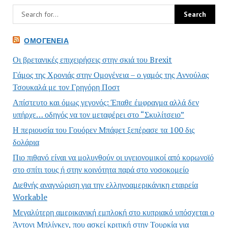
ΟΜΟΓΈΝΕΙΑ
Οι βρετανικές επιχειρήσεις στην σκιά του Brexit
Γάμος της Χρονιάς στην Ομογένεια – ο γαμός της Αννούλας
Τσουκαλά με τον Γρηγόρη Ποστ
Απίστευτο και όμως γεγονός: Έπαθε έμφραγμα αλλά δεν
υπήρχε… οδηγός να τον μεταφέρει στο “Σκυλίτσειο”
Η περιουσία του Γουόρεν Μπάφετ ξεπέρασε τα 100 δις
δολάρια
Πιο πιθανό είναι να μολυνθούν οι υγειονομικοί από κορωνοϊό
στο σπίτι τους ή στην κοινότητα παρά στο νοσοκομείο
Διεθνής αναγνώριση για την ελληνοαμερικάνικη εταιρεία
Workable
Μεγαλύτερη αμερικανική εμπλοκή στο κυπριακό υπόσχεται ο
Άντονι Μπλίνκεν, που ασκεί κριτική στην Τουρκία για