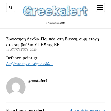
open
menu
7 Αυγούστου, 2026
Συνάντηση Δένδια-Πομπέο, στη Βιέννη, συμμετοχή
στο συμβούλιο ΥΠΕΞ της ΕΕ
14 ΑΥΓΟΎΣΤΟΥ, 2020
Defence-point.gr
Διαβάστε την συνέχεια εδώ…
greekalert
More from
greekalert
More posts in greekalert »