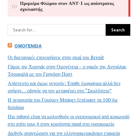
ΟΜΟΓΈΝΕΙΑ
Οι βρετανικές επιχειρήσεις στην σκιά του Brexit
Γάμος της Χρονιάς στην Ομογένεια – ο γαμός της Αννούλας
Τσουκαλά με τον Γρηγόρη Ποστ
Απίστευτο και όμως γεγονός: Έπαθε έμφραγμα αλλά δεν
υπήρχε… οδηγός να τον μεταφέρει στο “Σκυλίτσειο”
Η περιουσία του Γουόρεν Μπάφετ ξεπέρασε τα 100 δις
δολάρια
Πιο πιθανό είναι να μολυνθούν οι υγειονομικοί από κορωνοϊό
στο σπίτι τους ή στην κοινότητα παρά στο νοσοκομείο
Διεθνής αναγνώριση για την ελληνοαμερικάνικη εταιρεία