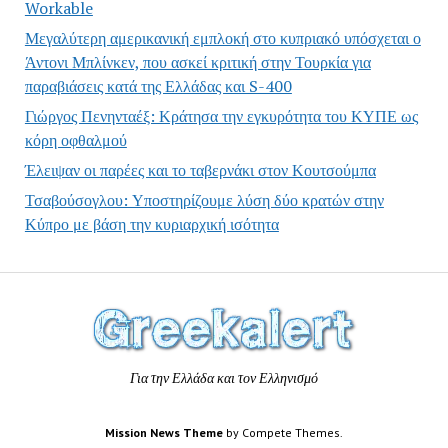
Workable
Μεγαλύτερη αμερικανική εμπλοκή στο κυπριακό υπόσχεται ο
Άντονι Μπλίνκεν, που ασκεί κριτική στην Τουρκία για
παραβιάσεις κατά της Ελλάδας και S-400
Γιώργος Πενηνταέξ: Κράτησα την εγκυρότητα του ΚΥΠΕ ως
κόρη οφθαλμού
Έλειψαν οι παρέες και το ταβερνάκι στον Κουτσούμπα
Τσαβούσογλου: Υποστηρίζουμε λύση δύο κρατών στην
Κύπρο με βάση την κυριαρχική ισότητα
Για την Ελλάδα και τον Ελληνισμό
Mission News Theme
by Compete Themes.