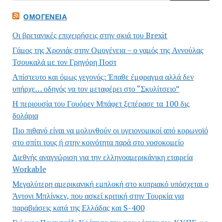
ΟΜΟΓΈΝΕΙΑ
Οι βρετανικές επιχειρήσεις στην σκιά του Brexit
Γάμος της Χρονιάς στην Ομογένεια – ο γαμός της Αννούλας
Τσουκαλά με τον Γρηγόρη Ποστ
Απίστευτο και όμως γεγονός: Έπαθε έμφραγμα αλλά δεν
υπήρχε… οδηγός να τον μεταφέρει στο “Σκυλίτσειο”
Η περιουσία του Γουόρεν Μπάφετ ξεπέρασε τα 100 δις
δολάρια
Πιο πιθανό είναι να μολυνθούν οι υγειονομικοί από κορωνοϊό
στο σπίτι τους ή στην κοινότητα παρά στο νοσοκομείο
Διεθνής αναγνώριση για την ελληνοαμερικάνικη εταιρεία
Workable
Μεγαλύτερη αμερικανική εμπλοκή στο κυπριακό υπόσχεται ο
Άντονι Μπλίνκεν, που ασκεί κριτική στην Τουρκία για
παραβιάσεις κατά της Ελλάδας και S-400