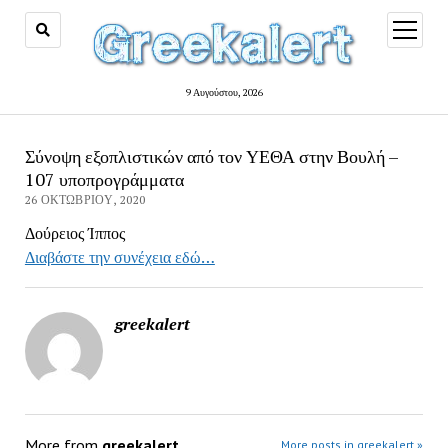
open
menu
9 Αυγούστου, 2026
Σύνοψη εξοπλιστικών από τον ΥΕΘΑ στην Βουλή –
107 υποπρογράμματα
26 ΟΚΤΩΒΡΊΟΥ, 2020
Δούρειος Ίππος
Διαβάστε την συνέχεια εδώ…
greekalert
More from
greekalert
More posts in greekalert »