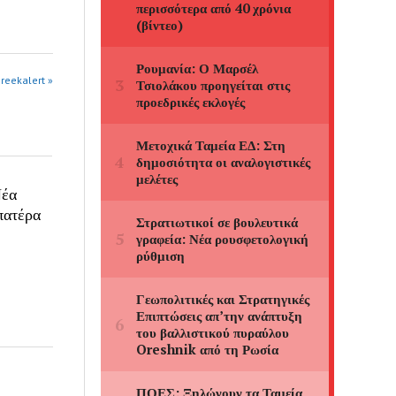
greekalert »
Νέα
πατέρα