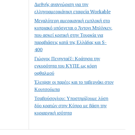
Διεθνής αναγνώριση για την
ελληνοαμερικάνικη εταιρεία Workable
Μεγαλύτερη αμερικανική εμπλοκή στο
κυπριακό υπόσχεται ο Άντονι Μπλίνκεν,
που ασκεί κριτική στην Τουρκία για
παραβιάσεις κατά της Ελλάδας και S-
400
Γιώργος Πενηνταέξ: Κράτησα την
εγκυρότητα του ΚΥΠΕ ως κόρη
οφθαλμού
Έλειψαν οι παρέες και το ταβερνάκι στον
Κουτσούμπα
Τσαβούσογλου: Υποστηρίζουμε λύση
δύο κρατών στην Κύπρο με βάση την
κυριαρχική ισότητα