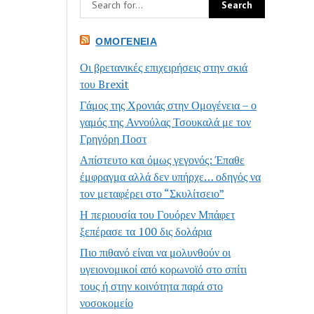
ΟΜΟΓΈΝΕΙΑ
Οι βρετανικές επιχειρήσεις στην σκιά
του Brexit
Γάμος της Χρονιάς στην Ομογένεια – ο
γαμός της Αννούλας Τσουκαλά με τον
Γρηγόρη Ποστ
Απίστευτο και όμως γεγονός: Έπαθε
έμφραγμα αλλά δεν υπήρχε… οδηγός να
τον μεταφέρει στο “Σκυλίτσειο”
Η περιουσία του Γουόρεν Μπάφετ
ξεπέρασε τα 100 δις δολάρια
Πιο πιθανό είναι να μολυνθούν οι
υγειονομικοί από κορωνοϊό στο σπίτι
τους ή στην κοινότητα παρά στο
νοσοκομείο