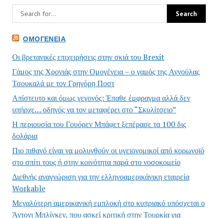
ΟΜΟΓΈΝΕΙΑ
Οι βρετανικές επιχειρήσεις στην σκιά του Brexit
Γάμος της Χρονιάς στην Ομογένεια – ο γαμός της Αννούλας
Τσουκαλά με τον Γρηγόρη Ποστ
Απίστευτο και όμως γεγονός: Έπαθε έμφραγμα αλλά δεν
υπήρχε… οδηγός να τον μεταφέρει στο “Σκυλίτσειο”
Η περιουσία του Γουόρεν Μπάφετ ξεπέρασε τα 100 δις
δολάρια
Πιο πιθανό είναι να μολυνθούν οι υγειονομικοί από κορωνοϊό
στο σπίτι τους ή στην κοινότητα παρά στο νοσοκομείο
Διεθνής αναγνώριση για την ελληνοαμερικάνικη εταιρεία
Workable
Μεγαλύτερη αμερικανική εμπλοκή στο κυπριακό υπόσχεται ο
Άντονι Μπλίνκεν, που ασκεί κριτική στην Τουρκία για