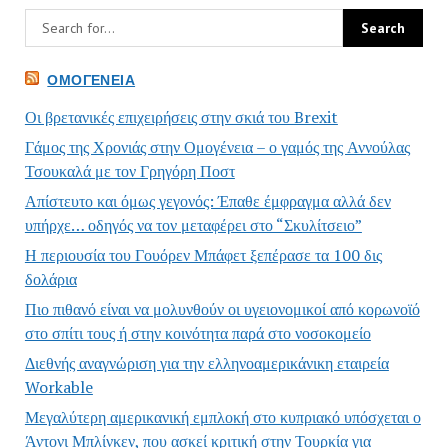
ΟΜΟΓΈΝΕΙΑ
Οι βρετανικές επιχειρήσεις στην σκιά του Brexit
Γάμος της Χρονιάς στην Ομογένεια – ο γαμός της Αννούλας
Τσουκαλά με τον Γρηγόρη Ποστ
Απίστευτο και όμως γεγονός: Έπαθε έμφραγμα αλλά δεν
υπήρχε… οδηγός να τον μεταφέρει στο “Σκυλίτσειο”
Η περιουσία του Γουόρεν Μπάφετ ξεπέρασε τα 100 δις
δολάρια
Πιο πιθανό είναι να μολυνθούν οι υγειονομικοί από κορωνοϊό
στο σπίτι τους ή στην κοινότητα παρά στο νοσοκομείο
Διεθνής αναγνώριση για την ελληνοαμερικάνικη εταιρεία
Workable
Μεγαλύτερη αμερικανική εμπλοκή στο κυπριακό υπόσχεται ο
Άντονι Μπλίνκεν, που ασκεί κριτική στην Τουρκία για