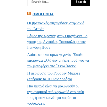
ΟΜΟΓΈΝΕΙΑ
Οι βρετανικές επιχειρήσεις στην σκιά
του Brexit
Γάμος της Χρονιάς στην Ομογένεια – ο
γαμός της Αννούλας Τσουκαλά με τον
Γρηγόρη Ποστ
Απίστευτο και όμως γεγονός: Έπαθε
έμφραγμα αλλά δεν υπήρχε… οδηγός να
τον μεταφέρει στο “Σκυλίτσειο”
Η περιουσία του Γουόρεν Μπάφετ
ξεπέρασε τα 100 δις δολάρια
Πιο πιθανό είναι να μολυνθούν οι
υγειονομικοί από κορωνοϊό στο σπίτι
τους ή στην κοινότητα παρά στο
νοσοκομείο