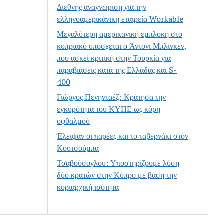
Διεθνής αναγνώριση για την
ελληνοαμερικάνικη εταιρεία Workable
Μεγαλύτερη αμερικανική εμπλοκή στο
κυπριακό υπόσχεται ο Άντονι Μπλίνκεν,
που ασκεί κριτική στην Τουρκία για
παραβιάσεις κατά της Ελλάδας και S-
400
Γιώργος Πενηνταέξ: Κράτησα την
εγκυρότητα του ΚΥΠΕ ως κόρη
οφθαλμού
Έλειψαν οι παρέες και το ταβερνάκι στον
Κουτσούμπα
Τσαβούσογλου: Υποστηρίζουμε λύση
δύο κρατών στην Κύπρο με βάση την
κυριαρχική ισότητα