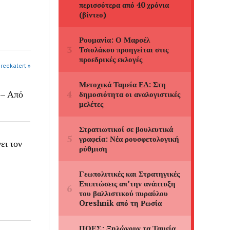
greekalert »
 – Από
ει τον