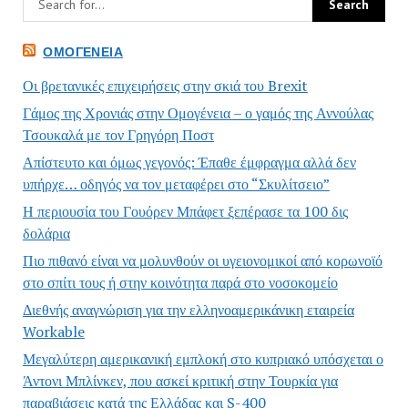
ΟΜΟΓΈΝΕΙΑ
Οι βρετανικές επιχειρήσεις στην σκιά του Brexit
Γάμος της Χρονιάς στην Ομογένεια – ο γαμός της Αννούλας
Τσουκαλά με τον Γρηγόρη Ποστ
Απίστευτο και όμως γεγονός: Έπαθε έμφραγμα αλλά δεν
υπήρχε… οδηγός να τον μεταφέρει στο “Σκυλίτσειο”
Η περιουσία του Γουόρεν Μπάφετ ξεπέρασε τα 100 δις
δολάρια
Πιο πιθανό είναι να μολυνθούν οι υγειονομικοί από κορωνοϊό
στο σπίτι τους ή στην κοινότητα παρά στο νοσοκομείο
Διεθνής αναγνώριση για την ελληνοαμερικάνικη εταιρεία
Workable
Μεγαλύτερη αμερικανική εμπλοκή στο κυπριακό υπόσχεται ο
Άντονι Μπλίνκεν, που ασκεί κριτική στην Τουρκία για
παραβιάσεις κατά της Ελλάδας και S-400