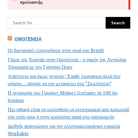
ΟΜΟΓΈΝΕΙΑ
Οι βρετανικές επιχειρήσεις στην σκιά του Brexit
Γάμος της Χρονιάς στην Ομογένεια – ο γαμός της Αννούλας
Τσουκαλά με τον Γρηγόρη Ποστ
Απίστευτο και όμως γεγονός: Έπαθε έμφραγμα αλλά δεν
υπήρχε… οδηγός να τον μεταφέρει στο “Σκυλίτσειο”
Η περιουσία του Γουόρεν Μπάφετ ξεπέρασε τα 100 δις
δολάρια
Πιο πιθανό είναι να μολυνθούν οι υγειονομικοί από κορωνοϊό
στο σπίτι τους ή στην κοινότητα παρά στο νοσοκομείο
Διεθνής αναγνώριση για την ελληνοαμερικάνικη εταιρεία
Workable