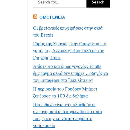
ΟΜΟΓΈΝΕΙΑ
Οι βρετανικές επιχειρήσεις στην σκιά
του Brexit
Γάμος της Χρονιάς στην Ομογένεια – ο
γαμός της Αννούλας Τσουκαλά με τον
Γρηγόρη Ποστ
Απίστευτο και όμως γεγονός: Έπαθε
έμφραγμα αλλά δεν υπήρχε… οδηγός να
τον μεταφέρει στο “Σκυλίτσειο”
Η περιουσία του Γουόρεν Μπάφετ
ξεπέρασε τα 100 δις δολάρια
Πιο πιθανό είναι να μολυνθούν οι
υγειονομικοί από κορωνοϊό στο σπίτι
τους ή στην κοινότητα παρά στο
νοσοκομείο