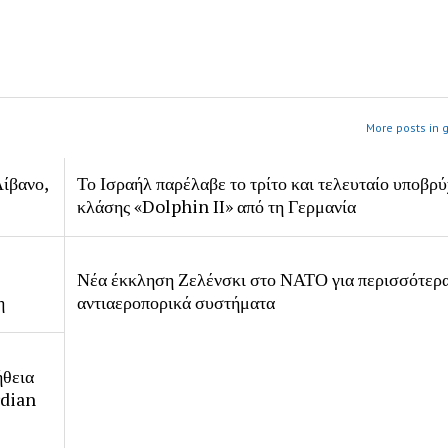
More posts in 
ίβανο,
Το Ισραήλ παρέλαβε το τρίτο και τελευταίο υποβρύ
κλάσης «Dolphin II» από τη Γερμανία
Νέα έκκληση Ζελένσκι στο ΝΑΤΟ για περισσότερ
η
αντιαεροπορικά συστήματα
ήθεια
rdian