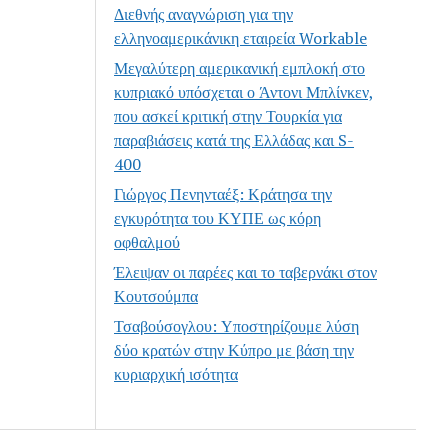
Διεθνής αναγνώριση για την
ελληνοαμερικάνικη εταιρεία Workable
Μεγαλύτερη αμερικανική εμπλοκή στο
κυπριακό υπόσχεται ο Άντονι Μπλίνκεν,
που ασκεί κριτική στην Τουρκία για
παραβιάσεις κατά της Ελλάδας και S-
400
Γιώργος Πενηνταέξ: Κράτησα την
εγκυρότητα του ΚΥΠΕ ως κόρη
οφθαλμού
Έλειψαν οι παρέες και το ταβερνάκι στον
Κουτσούμπα
Τσαβούσογλου: Υποστηρίζουμε λύση
δύο κρατών στην Κύπρο με βάση την
κυριαρχική ισότητα