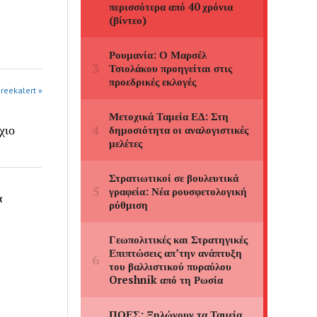
greekalert »
χιο
α