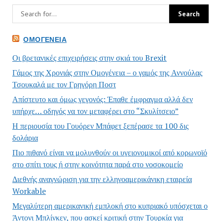
ΟΜΟΓΈΝΕΙΑ
Οι βρετανικές επιχειρήσεις στην σκιά του Brexit
Γάμος της Χρονιάς στην Ομογένεια – ο γαμός της Αννούλας
Τσουκαλά με τον Γρηγόρη Ποστ
Απίστευτο και όμως γεγονός: Έπαθε έμφραγμα αλλά δεν
υπήρχε… οδηγός να τον μεταφέρει στο “Σκυλίτσειο”
Η περιουσία του Γουόρεν Μπάφετ ξεπέρασε τα 100 δις
δολάρια
Πιο πιθανό είναι να μολυνθούν οι υγειονομικοί από κορωνοϊό
στο σπίτι τους ή στην κοινότητα παρά στο νοσοκομείο
Διεθνής αναγνώριση για την ελληνοαμερικάνικη εταιρεία
Workable
Μεγαλύτερη αμερικανική εμπλοκή στο κυπριακό υπόσχεται ο
Άντονι Μπλίνκεν, που ασκεί κριτική στην Τουρκία για