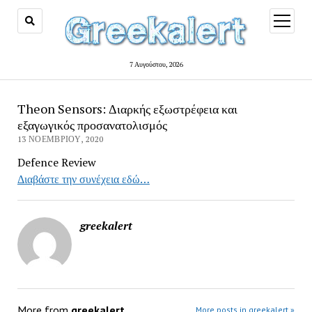
open
menu
7 Αυγούστου, 2026
Theon Sensors: Διαρκής εξωστρέφεια και
εξαγωγικός προσανατολισμός
13 ΝΟΕΜΒΡΊΟΥ, 2020
Defence Review
Διαβάστε την συνέχεια εδώ…
greekalert
More from
greekalert
More posts in greekalert »