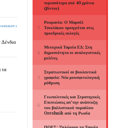
greekalert »
α Δένδια
 τα