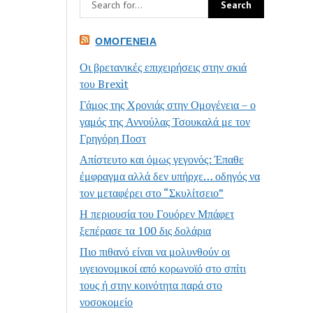
ΟΜΟΓΈΝΕΙΑ
Οι βρετανικές επιχειρήσεις στην σκιά
του Brexit
Γάμος της Χρονιάς στην Ομογένεια – ο
γαμός της Αννούλας Τσουκαλά με τον
Γρηγόρη Ποστ
Απίστευτο και όμως γεγονός: Έπαθε
έμφραγμα αλλά δεν υπήρχε… οδηγός να
τον μεταφέρει στο “Σκυλίτσειο”
Η περιουσία του Γουόρεν Μπάφετ
ξεπέρασε τα 100 δις δολάρια
Πιο πιθανό είναι να μολυνθούν οι
υγειονομικοί από κορωνοϊό στο σπίτι
τους ή στην κοινότητα παρά στο
νοσοκομείο