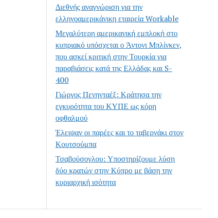
Διεθνής αναγνώριση για την
ελληνοαμερικάνικη εταιρεία Workable
Μεγαλύτερη αμερικανική εμπλοκή στο
κυπριακό υπόσχεται ο Άντονι Μπλίνκεν,
που ασκεί κριτική στην Τουρκία για
παραβιάσεις κατά της Ελλάδας και S-
400
Γιώργος Πενηνταέξ: Κράτησα την
εγκυρότητα του ΚΥΠΕ ως κόρη
οφθαλμού
Έλειψαν οι παρέες και το ταβερνάκι στον
Κουτσούμπα
Τσαβούσογλου: Υποστηρίζουμε λύση
δύο κρατών στην Κύπρο με βάση την
κυριαρχική ισότητα