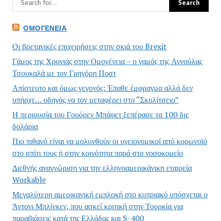
ΟΜΟΓΈΝΕΙΑ
Οι βρετανικές επιχειρήσεις στην σκιά του Brexit
Γάμος της Χρονιάς στην Ομογένεια – ο γαμός της Αννούλας
Τσουκαλά με τον Γρηγόρη Ποστ
Απίστευτο και όμως γεγονός: Έπαθε έμφραγμα αλλά δεν
υπήρχε… οδηγός να τον μεταφέρει στο “Σκυλίτσειο”
Η περιουσία του Γουόρεν Μπάφετ ξεπέρασε τα 100 δις
δολάρια
Πιο πιθανό είναι να μολυνθούν οι υγειονομικοί από κορωνοϊό
στο σπίτι τους ή στην κοινότητα παρά στο νοσοκομείο
Διεθνής αναγνώριση για την ελληνοαμερικάνικη εταιρεία
Workable
Μεγαλύτερη αμερικανική εμπλοκή στο κυπριακό υπόσχεται ο
Άντονι Μπλίνκεν, που ασκεί κριτική στην Τουρκία για
παραβιάσεις κατά της Ελλάδας και S-400