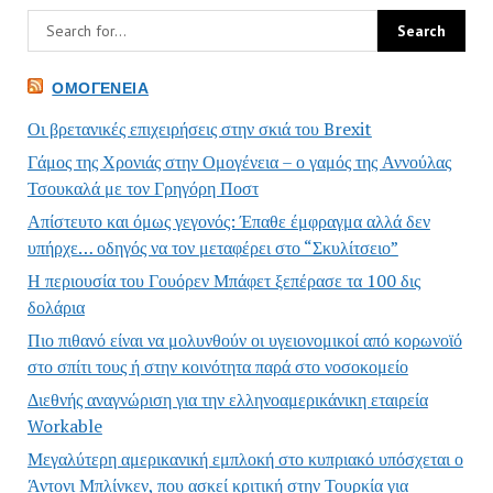
ΟΜΟΓΈΝΕΙΑ
Οι βρετανικές επιχειρήσεις στην σκιά του Brexit
Γάμος της Χρονιάς στην Ομογένεια – ο γαμός της Αννούλας
Τσουκαλά με τον Γρηγόρη Ποστ
Απίστευτο και όμως γεγονός: Έπαθε έμφραγμα αλλά δεν
υπήρχε… οδηγός να τον μεταφέρει στο “Σκυλίτσειο”
Η περιουσία του Γουόρεν Μπάφετ ξεπέρασε τα 100 δις
δολάρια
Πιο πιθανό είναι να μολυνθούν οι υγειονομικοί από κορωνοϊό
στο σπίτι τους ή στην κοινότητα παρά στο νοσοκομείο
Διεθνής αναγνώριση για την ελληνοαμερικάνικη εταιρεία
Workable
Μεγαλύτερη αμερικανική εμπλοκή στο κυπριακό υπόσχεται ο
Άντονι Μπλίνκεν, που ασκεί κριτική στην Τουρκία για