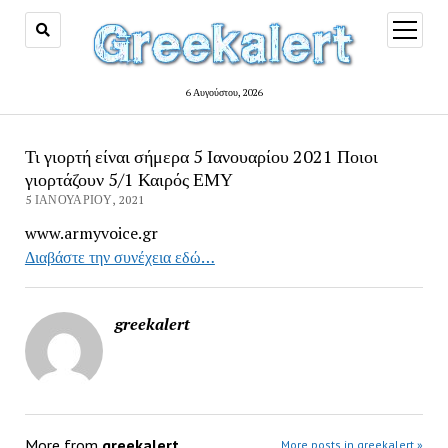
open
menu
6 Αυγούστου, 2026
Τι γιορτή είναι σήμερα 5 Ιανουαρίου 2021 Ποιοι
γιορτάζουν 5/1 Καιρός ΕΜΥ
5 ΙΑΝΟΥΑΡΊΟΥ, 2021
www.armyvoice.gr
Διαβάστε την συνέχεια εδώ…
greekalert
More from
greekalert
More posts in greekalert »