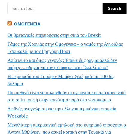
ΟΜΟΓΈΝΕΙΑ
Οι βρετανικές επιχειρήσεις στην σκιά του Brexit
Γάμος της Χρονιάς στην Ομογένεια – ο γαμός της Αννούλας
Τσουκαλά με τον Γρηγόρη Ποστ
Απίστευτο και όμως γεγονός: Έπαθε έμφραγμα αλλά δεν
υπήρχε… οδηγός να τον μεταφέρει στο “Σκυλίτσειο”
Η περιουσία του Γουόρεν Μπάφετ ξεπέρασε τα 100 δις
δολάρια
Πιο πιθανό είναι να μολυνθούν οι υγειονομικοί από κορωνοϊό
στο σπίτι τους ή στην κοινότητα παρά στο νοσοκομείο
Διεθνής αναγνώριση για την ελληνοαμερικάνικη εταιρεία
Workable
Μεγαλύτερη αμερικανική εμπλοκή στο κυπριακό υπόσχεται ο
Άντονι Μπλίνκεν, που ασκεί κριτική στην Τουρκία για