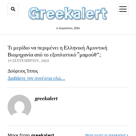
open
menu
6 Αυγούστου, 2026
Τι μερίδιο να περιμένει η Ελληνική Αμυντική
Βιομηχανία από το εξοπλιστικό “μαμούθ”;
19 ΣΕΠΤΕΜΒΡΊΟΥ, 2020
Δούρειος Ίππος
Διαβάστε την συνέχεια εδώ…
greekalert
More from
greekalert
More posts in greekalert »