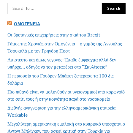
ΟΜΟΓΈΝΕΙΑ
Οι βρετανικές επιχειρήσεις στην σκιά του Brexit
Γάμος της Χρονιάς στην Ομογένεια – ο γαμός της Αννούλας
Τσουκαλά με τον Γρηγόρη Ποστ
Απίστευτο και όμως γεγονός: Έπαθε έμφραγμα αλλά δεν
υπήρχε… οδηγός να τον μεταφέρει στο “Σκυλίτσειο”
Η περιουσία του Γουόρεν Μπάφετ ξεπέρασε τα 100 δις
δολάρια
Πιο πιθανό είναι να μολυνθούν οι υγειονομικοί από κορωνοϊό
στο σπίτι τους ή στην κοινότητα παρά στο νοσοκομείο
Διεθνής αναγνώριση για την ελληνοαμερικάνικη εταιρεία
Workable
Μεγαλύτερη αμερικανική εμπλοκή στο κυπριακό υπόσχεται ο
Άντονι Μπλίνκεν, που ασκεί κριτική στην Τουρκία για