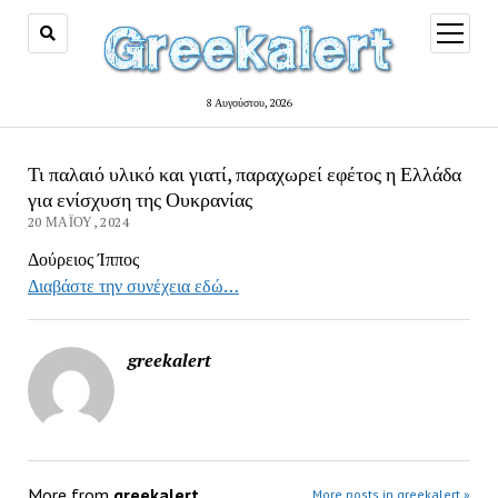
open
menu
8 Αυγούστου, 2026
Τι παλαιό υλικό και γιατί, παραχωρεί εφέτος η Ελλάδα
για ενίσχυση της Ουκρανίας
20 ΜΑΪ́ΟΥ, 2024
Δούρειος Ίππος
Διαβάστε την συνέχεια εδώ…
greekalert
More from
greekalert
More posts in greekalert »