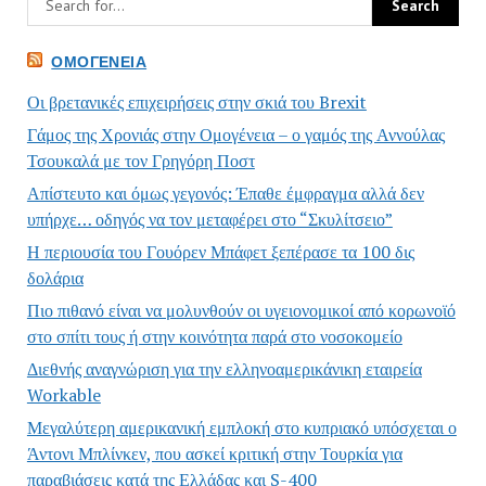
ΟΜΟΓΈΝΕΙΑ
Οι βρετανικές επιχειρήσεις στην σκιά του Brexit
Γάμος της Χρονιάς στην Ομογένεια – ο γαμός της Αννούλας
Τσουκαλά με τον Γρηγόρη Ποστ
Απίστευτο και όμως γεγονός: Έπαθε έμφραγμα αλλά δεν
υπήρχε… οδηγός να τον μεταφέρει στο “Σκυλίτσειο”
Η περιουσία του Γουόρεν Μπάφετ ξεπέρασε τα 100 δις
δολάρια
Πιο πιθανό είναι να μολυνθούν οι υγειονομικοί από κορωνοϊό
στο σπίτι τους ή στην κοινότητα παρά στο νοσοκομείο
Διεθνής αναγνώριση για την ελληνοαμερικάνικη εταιρεία
Workable
Μεγαλύτερη αμερικανική εμπλοκή στο κυπριακό υπόσχεται ο
Άντονι Μπλίνκεν, που ασκεί κριτική στην Τουρκία για
παραβιάσεις κατά της Ελλάδας και S-400