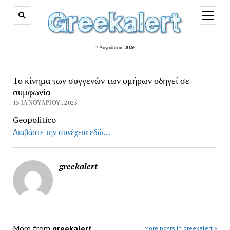
open
menu
7 Αυγούστου, 2026
Το κίνημα των συγγενών των ομήρων οδηγεί σε
συμφωνία
13 ΙΑΝΟΥΑΡΊΟΥ, 2025
Geopolitico
Διαβάστε την συνέχεια εδώ…
greekalert
More from
greekalert
More posts in greekalert »