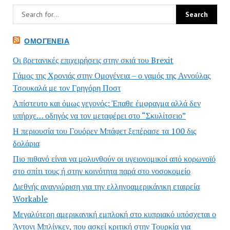
ΟΜΟΓΈΝΕΙΑ
Οι βρετανικές επιχειρήσεις στην σκιά του Brexit
Γάμος της Χρονιάς στην Ομογένεια – ο γαμός της Αννούλας
Τσουκαλά με τον Γρηγόρη Ποστ
Απίστευτο και όμως γεγονός: Έπαθε έμφραγμα αλλά δεν
υπήρχε… οδηγός να τον μεταφέρει στο “Σκυλίτσειο”
Η περιουσία του Γουόρεν Μπάφετ ξεπέρασε τα 100 δις
δολάρια
Πιο πιθανό είναι να μολυνθούν οι υγειονομικοί από κορωνοϊό
στο σπίτι τους ή στην κοινότητα παρά στο νοσοκομείο
Διεθνής αναγνώριση για την ελληνοαμερικάνικη εταιρεία
Workable
Μεγαλύτερη αμερικανική εμπλοκή στο κυπριακό υπόσχεται ο
Άντονι Μπλίνκεν, που ασκεί κριτική στην Τουρκία για